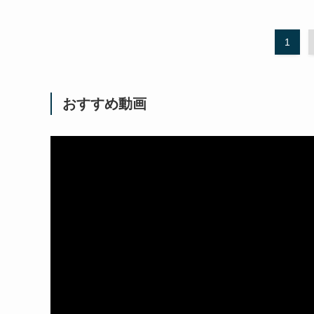
1
おすすめ動画
動
画
プ
レ
ー
ヤ
ー