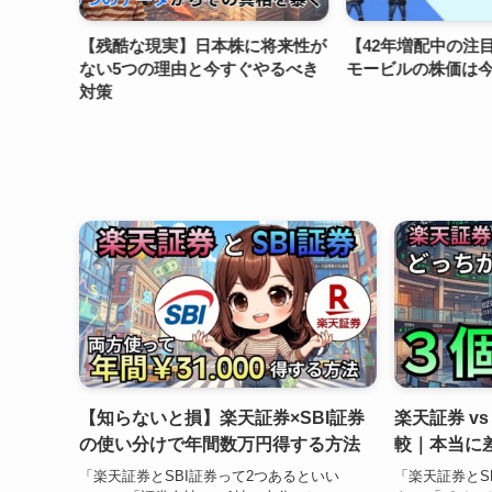
プシコの
【残酷な現実】日本株に将来性が
【42年増配中の注
徹底リサ
ない5つの理由と今すぐやるべき
モービルの株価は
対策
【知らないと損】楽天証券×SBI証券
楽天証券 v
の使い分けで年間数万円得する方法
較｜本当に
「楽天証券とSBI証券って2つあるといい
「楽天証券とS