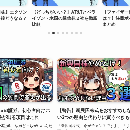
目株】エクソン
【どっちがいい？】AT&Tとベラ
【ファイザー
今後どうなる？
イゾン・米国の通信株２社を徹底
は？】注目ポ
比較
まとめ
s SBI証券、初心者向け比
【警告】新興国株式をおすすめし
差が出る項目はこれ
い3つの理由と代わりに買うべき
BI証券、結局どっちがいいんだ
「新興国株式、今がチャンスですよ」 「