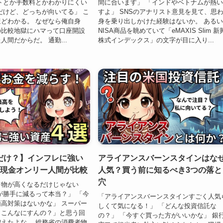
トとか手数料とかわかりにくい
間に合います」 「インドやベトナムが熱
だけど、どっちが向いてる」 こ
すよ」 SNSのアナリスト意見を見て、思
どわかる。 なぜなら俺自身
身を乗り出しかけた経験はないか。 ある
の比較地獄にハマって口座開設
NISA商品を眺めていて「eMAXIS Slim 
人間だからだ。 通勤...
株式インデックス」の文字が目に入り...
だけ？】インフレに強い
アライアンスバーンスタインはな
元現金オンリー人間が比較
人気？買う前に知るべき3つの落と
穴
て物が高くなるだけじゃない
が勝手に減るって本当？」 「今
「アライアンスバーンスタインすごく人気
高対策はないかな」 スーパー
しくて気になる！」 「どんな投資信託な
、こんなにすんの？」と思う回
の？」 「今すぐ買った方がいいかな」 銀
えたよな。 総務省の消費者物