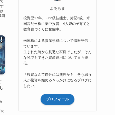
いで
わず
よあちま
いは
新興国
投資歴17年、FP2級技能士、簿記3級、米
国高配当株に集中投資。4人娘の子育てと
教育費づくりに奮闘中。
米国株による資産形成について情報発信し
ています。
生まれた時から貧乏な家庭でしたが、そん
な私でもできた資産運用について日々発
信。
「投資なんて自分には無理かも」そう思う
人が投資を始めるきっかけになるブログに
ぜ
したい。
し
プロフィール
ら
行の