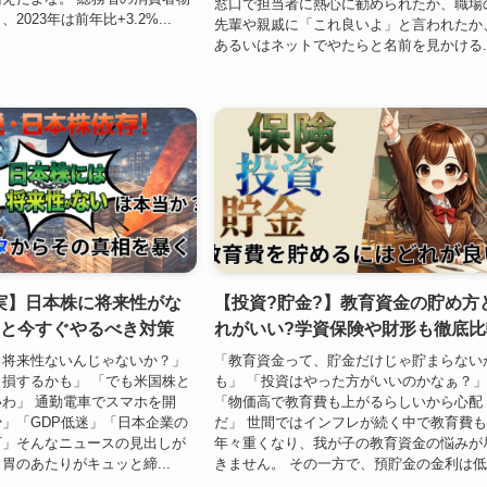
窓口で担当者に熱心に勧められたか、職場
023年は前年比+3.2%...
先輩や親戚に「これ良いよ」と言われたか
あるいはネットでやたらと名前を見かける..
実】日本株に将来性がな
【投資?貯金?】教育資金の貯め方
由と今すぐやるべき対策
れがいい?学資保険や財形も徹底比
う将来性ないんじゃないか？」
「教育資金って、貯金だけじゃ貯まらない
損するかも」 「でも米国株と
も」 「投資はやった方がいいのかなぁ？
わ」 通勤電車でスマホを開
「物価高で教育費も上がるらしいから心配
」「GDP低迷」「日本企業の
だ」 世間ではインフレが続く中で教育費
下」そんなニュースの見出しが
年々重くなり、我が子の教育資金の悩みが
胃のあたりがキュッと締...
きません。 その一方で、預貯金の金利は低.