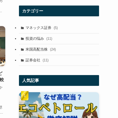
の
、
カテゴリー
.
マネックス証券
(5)
投資の悩み
(11)
米国高配当株
(24)
証券会社
(11)
ど
較
人気記事
か
」
も
尽
..