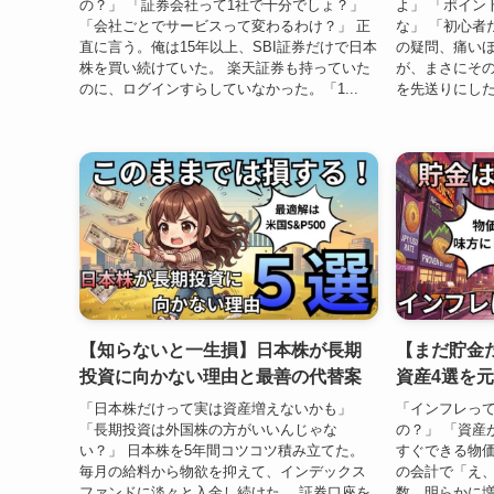
の？」 「証券会社って1社で十分でしょ？」
よ」 「ポイン
「会社ごとでサービスって変わるわけ？」 正
な」 「初心者
直に言う。俺は15年以上、SBI証券だけで日本
の疑問、痛いほ
株を買い続けていた。 楽天証券も持っていた
が、まさにそ
のに、ログインすらしていなかった。「1...
を先送りにした
【知らないと一生損】日本株が長期
【まだ貯金
投資に向かない理由と最善の代替案
資産4選を
「日本株だけって実は資産増えないかも」
「インフレっ
「長期投資は外国株の方がいいんじゃな
の？」 「資産
い？」 日本株を5年間コツコツ積み立てた。
すぐできる物価
毎月の給料から物欲を抑えて、インデックス
の会計で「え
ファンドに淡々と入金し続けた。 証券口座を
数、明らかに増