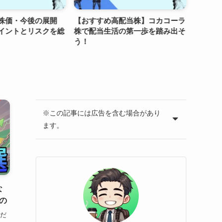
株価・今後の展開
【おすすめ高配当株】コカコーラ
【知ら
イントとリスクを総
株で配当生活の第一歩を踏み出そ
期投資
う！
替案
※この記事には広告を含む場合があり
ます。
な
もの
まだ