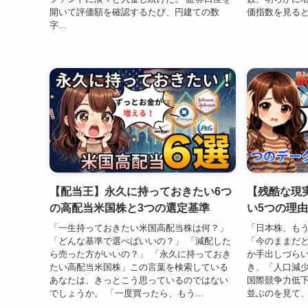
開いて評価額を確認するたび、円建ての数
価指数を見ると、2
字...
【配当王】永久に持っておきたい6つ
【残酷な現
の高配当米国株と3つの選定基準
い5つの理
「一生持っておきたい米国高配当株は何？」
「日本株、も
「どんな基準で選べばいいの？」 「減配した
「今のままだと
ら売った方がいいの？」 「永久に持っておき
か手出しづらい
たい高配当米国株」この言葉を検索している
き、「人口減少
あなたは、きっとこう思っているのではない
国際競争力低
でしょうか。 「一度買ったら、もう...
並ぶのを見て、